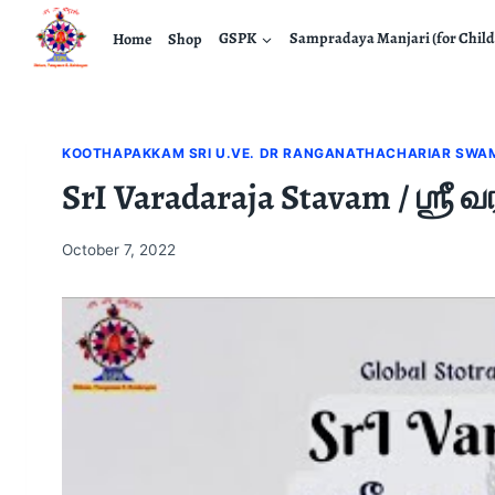
Home
Shop
GSPK
Sampradaya Manjari (for Child
KOOTHAPAKKAM SRI U.VE. DR RANGANATHACHARIAR SWA
SrI Varadaraja Stavam / ஶ்ரீ
October 7, 2022