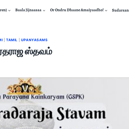
ren)
Baala Jijnaasaa
Or Ondru Dhaane Amaiyaadho!
Sudarsa
MI
|
TAMIL
|
UPANYASAMS
 வரதராஜ ஸ்தவம்