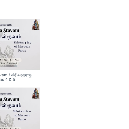
vam / ஸ்ரீ வரதராஜ
kas 4 & 5