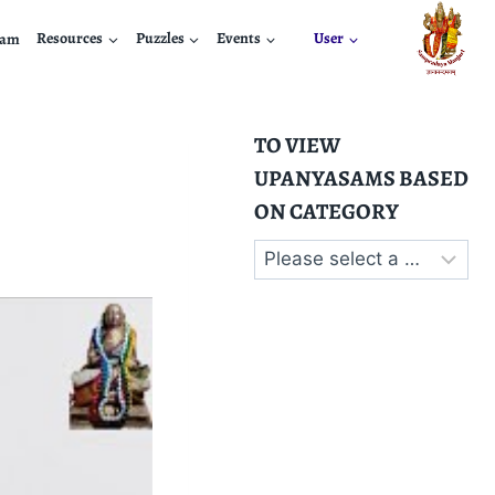
nam
Resources
Puzzles
Events
User
TO VIEW
UPANYASAMS BASED
ON CATEGORY