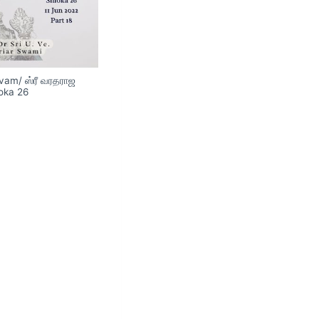
avam/ ஸ்ரீ வரதராஜ
loka 26