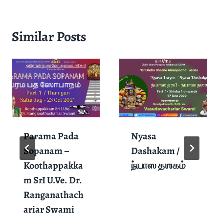
Similar Posts
Parama Pada
Nyasa
Sopanam –
Dashakam /
Koothappakka
ந்யாஸ தஶகம்
m SrI U.Ve. Dr.
Ranganathach
ariar Swami