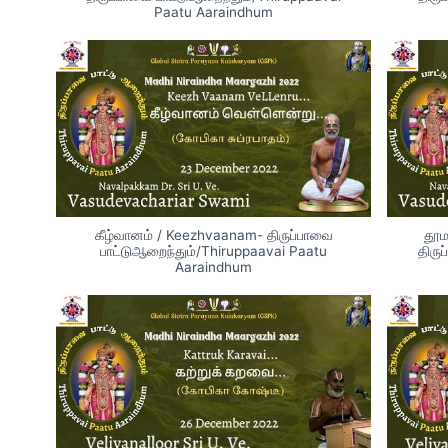
Paatu Aaraindhum
கீழ்வானம் / Keezhvaanam- திருப்பாவை
தூம
பாட்டுஆறைந்தும்/Thiruppaavai Paatu
திரு
Aaraindhum