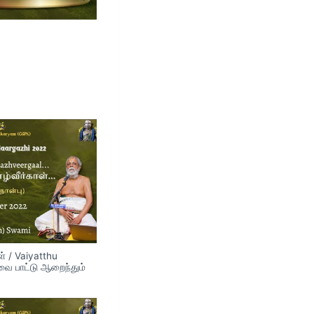
் / Vaiyatthu
வை பாட்டு ஆறைந்தும்