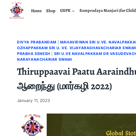
Home
Shop
GSPK
Sampradaya Manjari (for Child
DIVYA PRABANDAM
|
MAHAVIDWAN SRI U.VE. NAVALPAKK
OZHAPPAKKAM SRI U. VE. VIJAYARAGHAVACHARIAR SWAM
PRABHA SENESH
|
SRI U.VE NAVALPAKKAM DR VASUDEVAC
NARAYANACHARIAR SWAMI
Thiruppaavai Paatu Aaraindhu
ஆறைந்து (மார்கழி 2022)
January 11, 2023