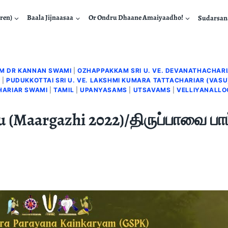
ren)
Baala Jijnaasaa
Or Ondru Dhaane Amaiyaadho!
Sudarsa
AM DR KANNAN SWAMI
|
OZHAPPAKKAM SRI U. VE. DEVANATHACHAR
I
|
PUDUKKOTTAI SRI U. VE. LAKSHMI KUMARA TATTACHARIAR (VASU
HARIAR SWAMI
|
TAMIL
|
UPANYASAMS
|
UTSAVAMS
|
VELLIYANALLOO
 (Maargazhi 2022)/திருப்பாவை பாட