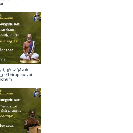
hum
்றுச்சுவர்க்கம் -
தும்/Thiruppaavai
indhum