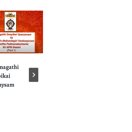
SrI Varadaraja
Stavam / ஶ்ரீ
வரதராஜ ஸ்தவம்
nagathi
ikai
nysam