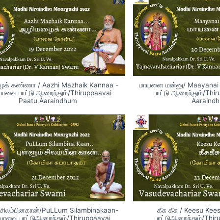
க் கண்ணா / Aazhi Mazhaik Kannaa -
மாயனை மன்னு/ Maayanai 
்பாவை பாட்டு ஆறைந்தும்/Thiruppaavai
பாட்டு ஆறைந்தும்/Thi
Paatu Aaraindhum
Aaraind
ம் சிலம்பினகான்/PuLLum Silambinakaan-
கீசு கீசு / Keesu Kee
ப்பாவை பாட்டுஆறைந்தும்/Thiruppaavai
பாட்டுஆறைந்தும்/Thi