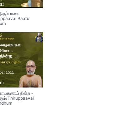
 திருப்பாவை
ruppaavai Paatu
hum
நாயகனாய் நின்ற -
தும்/Thiruppaavai
indhum