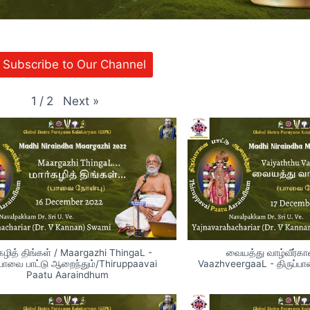
Subscribe to Our Channel
Next
»
1
/
2
கழித் திங்கள் / Maargazhi ThingaL -
வையத்து வாழ்வீர்காள
்பாவை பாட்டு ஆறைந்தும்/Thiruppaavai
VaazhveergaaL - திருப்பா
Paatu Aaraindhum