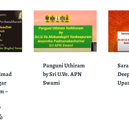
Panguni Uthiram
Sara
rimad
by Sri U.Ve. APN
Deep
gar
Swami
Upa
m –
/
்