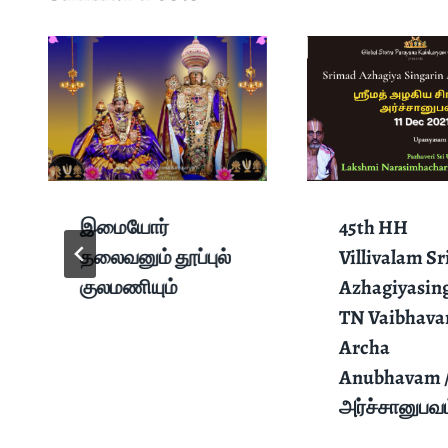
இமையோர்
45th HH
தலைவனும் தூப்புல்
Villivalam S
குலமணியும்
Azhagiyasin
TN Vaibhava
Archa
Anubhavam 
அர்ச்சானுபவம