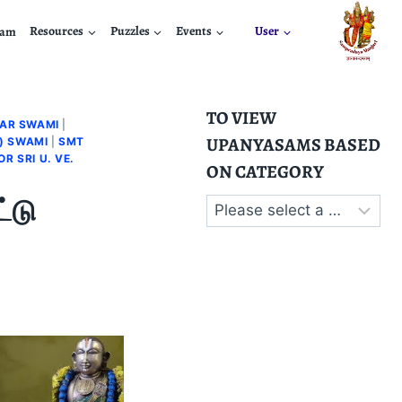
nam
Resources
Puzzles
Events
User
TO VIEW
IAR SWAMI
|
UPANYASAMS BASED
) SWAMI
|
SMT
R SRI U. VE.
ON CATEGORY
்டு