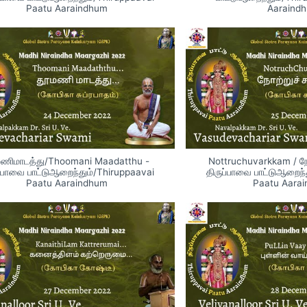
Paatu Aaraindhum
Aaraind
ணிமாடத்து/Thoomani Maadatthu -
Nottruchuvarkkam / நோற
ப்பாவை பாட்டுஆறைந்தும்/Thiruppaavai
திருப்பாவை பாட்டுஆறைந்
Paatu Aaraindhum
Paatu Aara