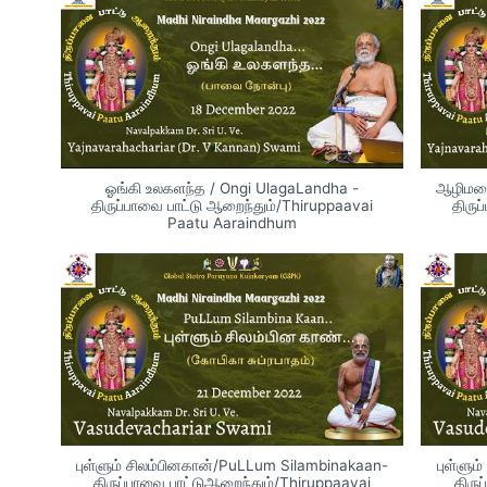
ஓங்கி உலகளந்த / Ongi UlagaLandha -
ஆழிமழை
திருப்பாவை பாட்டு ஆறைந்தும்/Thiruppaavai
திருப
Paatu Aaraindhum
புள்ளும் சிலம்பினகான்/PuLLum Silambinakaan-
புள்ளு
திருப்பாவை பாட்டுஆறைந்தும்/Thiruppaavai
திரு